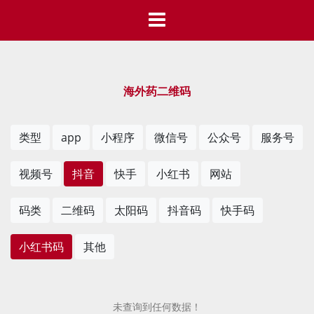
海外药二维码
类型
app
小程序
微信号
公众号
服务号
视频号
抖音
快手
小红书
网站
码类
二维码
太阳码
抖音码
快手码
小红书码
其他
未查询到任何数据！